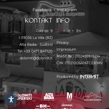
Facebook
Instagram
KONTAKT
INFO
Colz str. 9
De
It
En
I-39036 La Villa (BZ)
Privacy
Alta Badia - Südtirol
Impressum
Tel.
+39 0471 847120
MwSt. Nr.: IT02495910214
dolomit@dolomit.it
CIN: IT021006A1KFCE89KV
Produced by
×