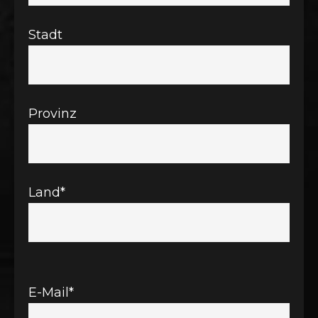
Stadt
Provinz
Land*
E-Mail*